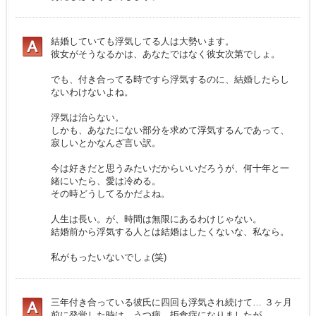
結婚していても浮気してる人は大勢います。
彼女がそうなるかは、あなたではなく彼女次第でしょ。
でも、付き合ってる時ですら浮気するのに、結婚したらし
ないわけないよね。
浮気は治らない。
しかも、あなたにない部分を求めて浮気するんであって、
寂しいとかなんざ言い訳。
今は好きだと思うみたいだからいいだろうが、何十年と一
緒にいたら、愛は冷める。
その時どうしてるかだよね。
人生は長い。が、時間は無限にあるわけじゃない。
結婚前から浮気する人とは結婚はしたくないな、私なら。
私がもったいないでしょ(笑)
三年付き合っている彼氏に四回も浮気され続けて… ３ヶ月
前に発覚した時は、うつ病、拒食症になりましたが……