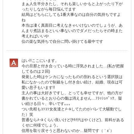
まぁ人生半分きたし、それも楽しいかもと上がったり下が
ったりしながら毎日悩んでます
結局はどちらにしても1番大事なのは自分の気持ちですよ
ね
本当は凄く真面目に考えなきゃいけないのでしょうが、あ
んまり煮詰まるといい事ないのでダメだったらその時また
考えればいいや
位の楽な気持ちで自分に問い掛けてる最中です
はい!!ここにいます。
今の旦那と付き合っている時に浮気されました…(私が把握
してるのは２回)
発覚した時はケンカになったものの別れるという選択肢は
私になかったので制裁をし付き合い続け、結婚、現在は可
愛い息子もいます!!
主人の事は大好きですし、とっても幸せですが、他の方が
書かれているとおり心の傷は消えません…ﾌﾗｯｼｭﾊﾞｯｸ、疑
い続ける日々、辛いです｡｡｡
つい先程もｺｿｺｿ女友達とﾒｰﾙしてたのがバレて大騒動でし
た）笑
普通ならﾒｰﾙくらい良いけど(ﾔｷﾓﾁはやくけど)、前科がある
くせに何様でしょう。
信用を取り戻そうと思わないのか…疑問です（｀ε´）