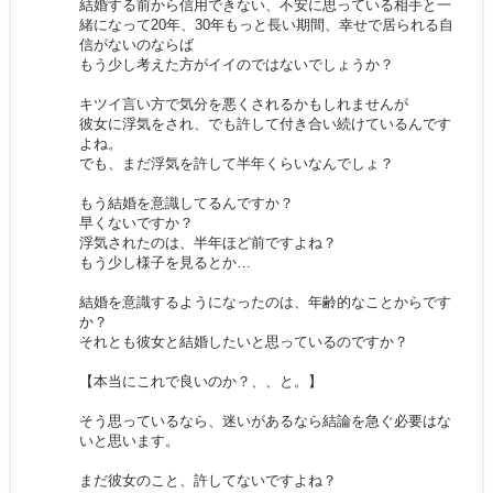
結婚する前から信用できない、不安に思っている相手と一
緒になって20年、30年もっと長い期間、幸せで居られる自
信がないのならば
もう少し考えた方がイイのではないでしょうか？
キツイ言い方で気分を悪くされるかもしれませんが
彼女に浮気をされ、でも許して付き合い続けているんです
よね。
でも、まだ浮気を許して半年くらいなんでしょ？
もう結婚を意識してるんですか？
早くないですか？
浮気されたのは、半年ほど前ですよね？
もう少し様子を見るとか…
結婚を意識するようになったのは、年齢的なことからです
か？
それとも彼女と結婚したいと思っているのですか？
【本当にこれで良いのか？、、と。】
そう思っているなら、迷いがあるなら結論を急ぐ必要はな
いと思います。
まだ彼女のこと、許してないですよね？