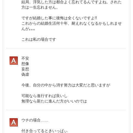
結局、浮気した方は都合よく忘れてるんですよね。された
方は一生忘れません。
ですが結婚した事に後悔は全くないですよ!!
これからの結婚生活何十年、耐えれなくなるかもしれませ
んが｡｡｡
これは私の場合です
不安
想像
妄想
偽虚
今後、自分の中から消す努力は大変だと思いますが
可能なら進行すれば良いし
無理なら新たに進んだ方がいいのでは
ウチの場合……
付き合ってるときいっぱぃ