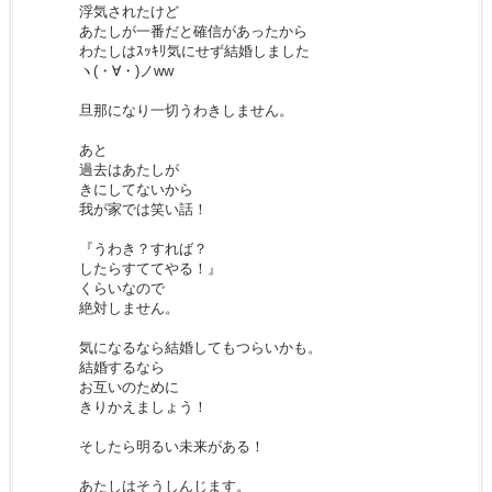
浮気されたけど
あたしが一番だと確信があったから
わたしはｽｯｷﾘ気にせず結婚しました
ヽ(・∀・)ノww
旦那になり一切うわきしません。
あと
過去はあたしが
きにしてないから
我が家では笑い話！
『うわき？すれば？
したらすててやる！』
くらいなので
絶対しません。
気になるなら結婚してもつらいかも。
結婚するなら
お互いのために
きりかえましょう！
そしたら明るい未来がある！
あたしはそうしんじます。