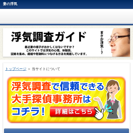
妻の浮気
トップページ
＞ 当サイトについて