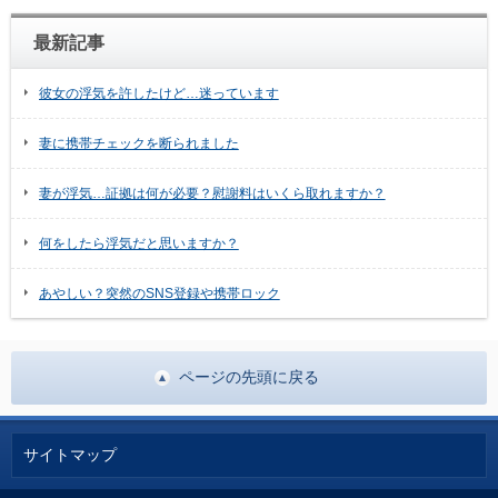
最新記事
彼女の浮気を許したけど…迷っています
妻に携帯チェックを断られました
妻が浮気…証拠は何が必要？慰謝料はいくら取れますか？
何をしたら浮気だと思いますか？
あやしい？突然のSNS登録や携帯ロック
ページの先頭に戻る
サイトマップ