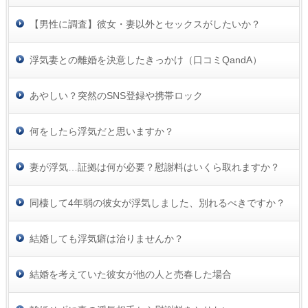
【男性に調査】彼女・妻以外とセックスがしたいか？
浮気妻との離婚を決意したきっかけ（口コミQandA）
あやしい？突然のSNS登録や携帯ロック
何をしたら浮気だと思いますか？
妻が浮気…証拠は何が必要？慰謝料はいくら取れますか？
同棲して4年弱の彼女が浮気しました、別れるべきですか？
結婚しても浮気癖は治りませんか？
結婚を考えていた彼女が他の人と売春した場合