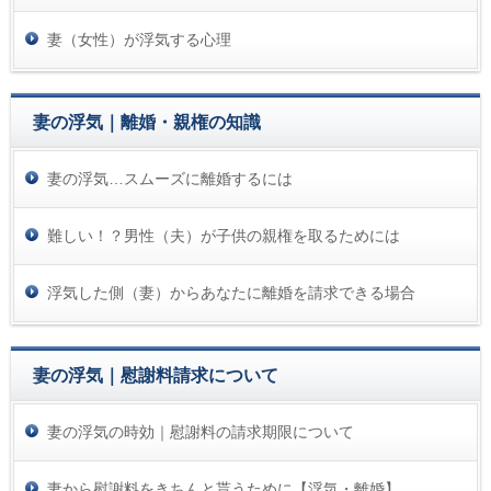
妻（女性）が浮気する心理
妻の浮気｜離婚・親権の知識
妻の浮気…スムーズに離婚するには
難しい！？男性（夫）が子供の親権を取るためには
浮気した側（妻）からあなたに離婚を請求できる場合
妻の浮気｜慰謝料請求について
妻の浮気の時効｜慰謝料の請求期限について
妻から慰謝料をきちんと貰うために【浮気・離婚】